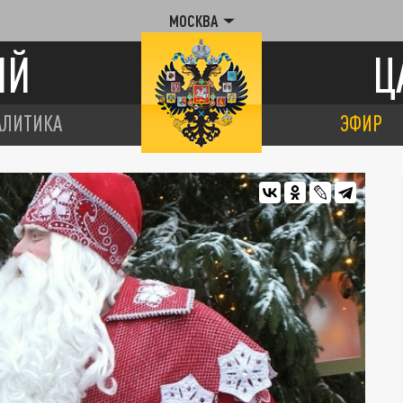
МОСКВА
ИЙ
Ц
АЛИТИКА
ЭФИР