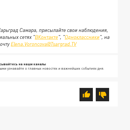
 Царьград Самара, присылайте свои наблюдения,
иальных сетях "
ВКонтакте
", "
Одноклассники
", на
почту
Elena.Voroncova@Tsargrad.TV
сывайтесь на наши каналы
ыми узнавайте о главных новостях и важнейших событиях дня.