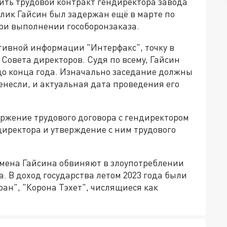
ить трудовой контракт гендиректора завода
лик Гайсин был задержан ещё в марте по
ри выполнении гособоронзаказа.
тивной информации "Интерфакс", точку в
Совета директоров. Судя по всему, Гайсин
о конца года. Изначально заседание должны
енесли, и актуальная дата проведения его
оржение трудового договора с гендиректором
директора и утверждение с ним трудового
смена Гайсина обвиняют в злоупотреблении
 В доход государства летом 2023 года были
ан", "Корона Тэхет", числящиеся как