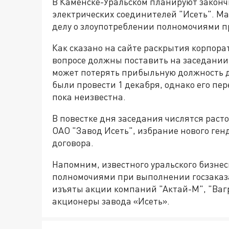
В Каменске-Уральском планируют законч
электрических соединителей "Исеть". Ма
делу о злоупотреблении полномочиями п
Как сказано на сайте раскрытия корпора
вопросе должны поставить на заседании 
может потерять прибыльную должность д
были провести 1 декабря, однако его пер
пока неизвестна.
В повестке дня заседания числятся раст
ОАО "Завод Исеть", избрание нового ген
договора.
Напомним, известного уральского бизне
полномочиями при выполнении госзаказа.
изъяты акции компаний "Актай-М", "Вагр
акционеры завода «Исеть».