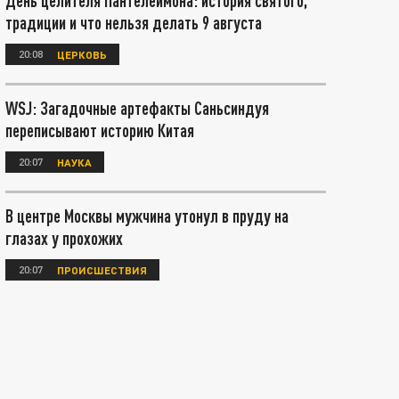
День целителя Пантелеймона: история святого,
традиции и что нельзя делать 9 августа
20:08
ЦЕРКОВЬ
WSJ: Загадочные артефакты Саньсиндуя
переписывают историю Китая
20:07
НАУКА
В центре Москвы мужчина утонул в пруду на
глазах у прохожих
20:07
ПРОИСШЕСТВИЯ