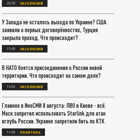
20:30
ЭКСКЛЮЗИВ
У Запада не осталось выхода по Украине? США
заявили о первых договорённостях, Турция
закрыла проход. Что происходит?
17:05
ЭКСКЛЮЗИВ
В НАТО боятся присоединения к России новой
территории. Что происходит на самом деле?
13:56
ЭКСКЛЮЗИВ
Главное в ИноСМИ 8 августа: ПВО в Киеве - всё.
Маск запретил использовать Starlink для атак
вглубь России. Украине запретили бить по КТК
11:00
ПОЛИТИКА