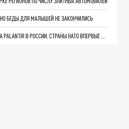
РКЕ РЕГИОНОВ ПО ЧИСЛУ ЭЛИТНЫХ АВТОМОБИЛЕЙ
. НО БЕДЫ ДЛЯ МАЛЫШЕЙ НЕ ЗАКОНЧИЛИСЬ
"ОЧЕНЬ ПЛОХИЕ НОВОСТИ": БОЛЬШАЯ ОШИБКА PALANTIR В РОССИИ. СТРАНЫ НАТО ВПЕРВЫЕ ЗА СВО ОСТАНОВИЛИ ПОСТАВКИ ОРУЖИЯ. ВСУ ТЕРЯЮТ ПРИГРАНИЧЬЕ?