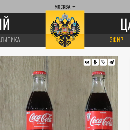
МОСКВА
ИЙ
Ц
АЛИТИКА
ЭФИР