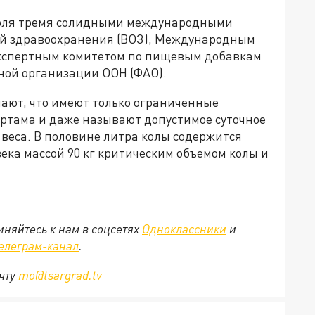
июля тремя солидными международными
й здравоохранения (ВОЗ), Международным
экспертным комитетом по пищевым добавкам
ной организации ООН (ФАО).
нают, что имеют только ограниченные
артама и даже называют допустимое суточное
г веса. В половине литра колы содержится
овека массой 90 кг критическим объемом колы и
.
няйтесь к нам в соцсетях
Одноклассники
и
елеграм-канал
.
очту
mo@tsargrad.tv