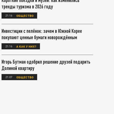
Короткие поездки и музеи: как изменились
тренды туризма в 2026 году
21:16
ОБЩЕСТВО
Инвестиции с пелёнок: зачем в Южной Корее
покупают ценные бумаги новорождённым
21:16
А КАК У НИХ?
Игорь Бутман одобрил решение друзей подарить
Долиной квартиру
21:07
ОБЩЕСТВО