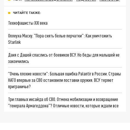
ЧИТАЙТЕ ТАКЖЕ:
Технофашисты XXI века
Оплеуха Маску. "Пора снять белые перчатки": Как уничтожить
Starlink
Даня с Дашей спаслись от боевиков ВСУ. Но беды для малышей не
закончились
"Очень плохие новости": Большая ошибка Palantir в России. Страны
НАТО впервые за СВО остановили поставки оружия. ВСУ теряют
приграничье?
Три главных инсайда об СВО. Отмена мобилизации и возвращение
"генерала Армагеддона"? Отличные новости, которые ждали все