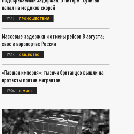
Подозреваемый задержан. В Питере "хулиган"
напал на медиков скорой
17:18
ПРОИСШЕСТВИЯ
Массовые задержки и отмены рейсов 8 августа:
хаос в аэропортах России
17:14
ОБЩЕСТВО
«Павшая империя»: тысячи британцев вышли на
протесты против мигрантов
17:04
В МИРЕ