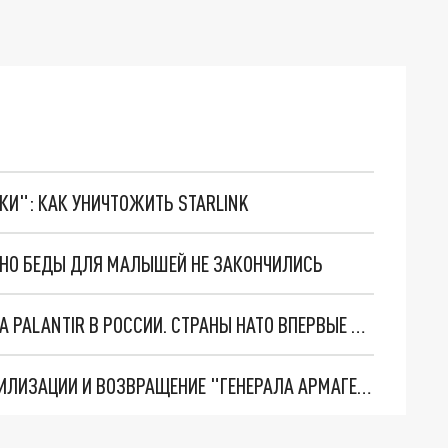
ТКИ": КАК УНИЧТОЖИТЬ STARLINK
. НО БЕДЫ ДЛЯ МАЛЫШЕЙ НЕ ЗАКОНЧИЛИСЬ
"ОЧЕНЬ ПЛОХИЕ НОВОСТИ": БОЛЬШАЯ ОШИБКА PALANTIR В РОССИИ. СТРАНЫ НАТО ВПЕРВЫЕ ЗА СВО ОСТАНОВИЛИ ПОСТАВКИ ОРУЖИЯ. ВСУ ТЕРЯЮТ ПРИГРАНИЧЬЕ?
ТРИ ГЛАВНЫХ ИНСАЙДА ОБ СВО. ОТМЕНА МОБИЛИЗАЦИИ И ВОЗВРАЩЕНИЕ "ГЕНЕРАЛА АРМАГЕДДОНА"? ОТЛИЧНЫЕ НОВОСТИ, КОТОРЫЕ ЖДАЛИ ВСЕ