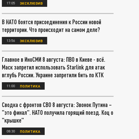
17:05
ЭКСКЛЮЗИВ
В НАТО боятся присоединения к России новой
территории. Что происходит на самом деле?
13:56
ЭКСКЛЮЗИВ
Главное в ИноСМИ 8 августа: ПВО в Киеве - всё.
Маск запретил использовать Starlink для атак
вглубь России. Украине запретили бить по КТК
11:00
ПОЛИТИКА
Сводка с фронтов СВО 8 августа: Звонок Путина –
"это финал". НАТО получила горящий поезд. Коц о
"крышке"
08:30
ПОЛИТИКА