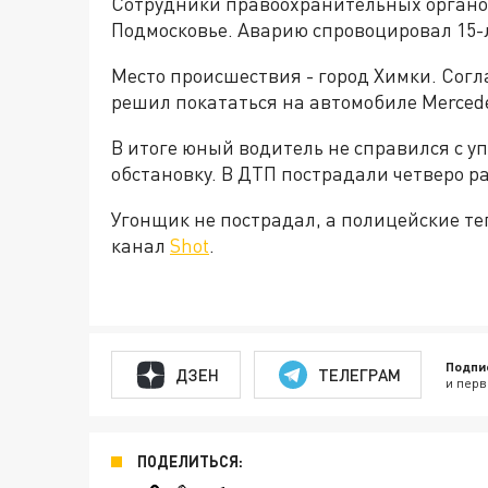
Сотрудники правоохранительных органо
Подмосковье. Аварию спровоцировал 15-
Место происшествия - город Химки. Сог
решил покататься на автомобиле Merced
В итоге юный водитель не справился с у
обстановку. В ДТП пострадали четверо р
Угонщик не пострадал, а полицейские те
канал
Shot
.
Подпи
ДЗЕН
ТЕЛЕГРАМ
и перв
ПОДЕЛИТЬСЯ: