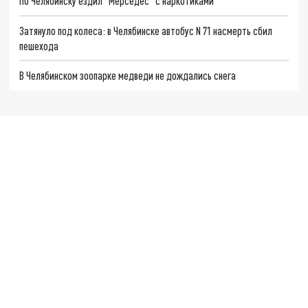
По Челябинску ездил "Мерседес" с наркотиками
Затянуло под колеса: в Челябинске автобус N 71 насмерть сбил
пешехода
В Челябинском зоопарке медведи не дождались снега