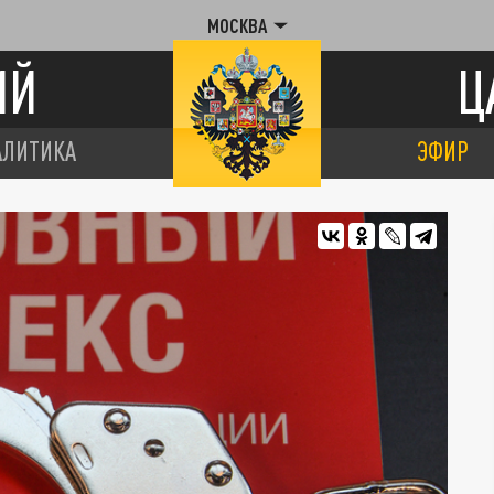
МОСКВА
ИЙ
Ц
АЛИТИКА
ЭФИР