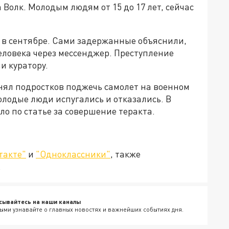
олк. Молодым людям от 15 до 17 лет, сейчас
 в сентябре. Сами задержанные объяснили,
человека через мессенджер. Преступление
и куратору.
онял подростков поджечь самолет на военном
олодые люди испугались и отказались. В
о по статье за совершение теракта.
такте"
и
"Одноклассники"
, также
.
сывайтесь на наши каналы
ыми узнавайте о главных новостях и важнейших событиях дня.