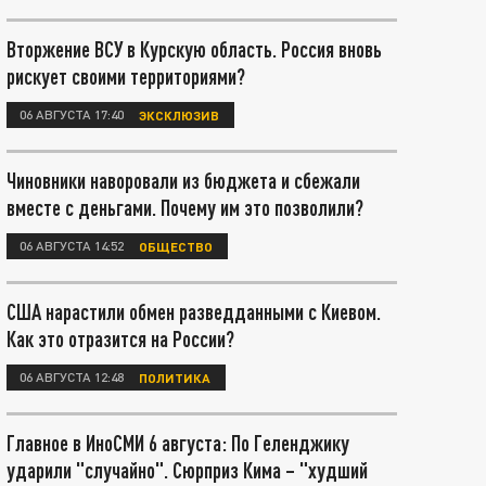
Вторжение ВСУ в Курскую область. Россия вновь
рискует своими территориями?
06 АВГУСТА 17:40
ЭКСКЛЮЗИВ
Чиновники наворовали из бюджета и сбежали
вместе с деньгами. Почему им это позволили?
06 АВГУСТА 14:52
ОБЩЕСТВО
США нарастили обмен разведданными с Киевом.
Как это отразится на России?
06 АВГУСТА 12:48
ПОЛИТИКА
Главное в ИноСМИ 6 августа: По Геленджику
ударили "случайно". Сюрприз Кима – "худший