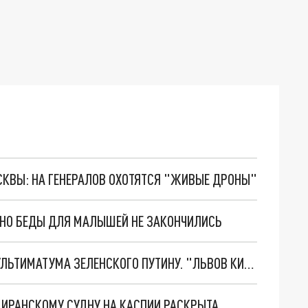
ОСКВЫ: НА ГЕНЕРАЛОВ ОХОТЯТСЯ "ЖИВЫЕ ДРОНЫ"
. НО БЕДЫ ДЛЯ МАЛЫШЕЙ НЕ ЗАКОНЧИЛИСЬ
НОВОЕ МАСШТАБНЕЙШЕЕ НАСТУПЛЕНИЕ. ТРИ УЛЬТИМАТУМА ЗЕЛЕНСКОГО ПУТИНУ. "ЛЬВОВ КИМА" ПОСТАВЯТ НА ПВО? ГЛОБАЛЬНЫЙ ПРОРЫВ ПОД ЗАПОРОЖЬЕМ
О ИРАНСКОМУ СУДНУ НА КАСПИИ РАСКРЫТА