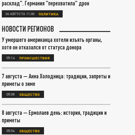
расклад". Германия "перехватила" дрон
06 АВГУСТА 11:00
ПОЛИТИКА
НОВОСТИ РЕГИОНОВ
У умершего американца хотели изъять органы,
хотя он отказался от статуса донора
05:14
ПРОИСШЕСТВИЯ
7 августа — Анна Холодница: традиции, запреты и
приметы о зиме
05:08
ОБЩЕСТВО
8 августа — Ермолаев день: история, традиции и
приметы
05:04
ОБЩЕСТВО