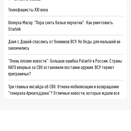
Технофашисты XXI века
Оплеуха Маску. "Пора снять белые перчатки": Как уничтожить
Starlink
Даня с Дашей спаслись от боевиков ВСУ. Но беды для малышей не
закончились
"Очень плохие новости": Большая ошибка Palantir в России. Страны
НАТО впервые за СВО остановили поставки оружия. ВСУ теряют
приграничье?
Три главных инсайда об СВО. Отмена мобилизации и возвращение
"генерала Армагеддона"? Отличные новости, которые ждали все