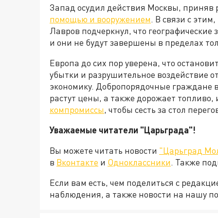
Запад осудил действия Москвы, приняв
помощью и вооружением
. В связи с эти
Лавров подчеркнул, что географические
и они не будут завершены в пределах то
Европа до сих пор уверена, что останови
убытки и разрушительное воздействие о
экономику. Добропорядочные граждане в
растут цены, а также дорожает топливо, 
компромиссы
, чтобы сесть за стол пере
Уважаемые читатели "Царьграда"!
Вы можете читать новости
"Царьград Мо
в
Вконтакте
и
Одноклассники
. Также по
Если вам есть, чем поделиться с редакц
наблюдения, а также новости на нашу по