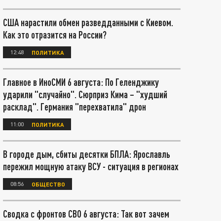
США нарастили обмен разведданными с Киевом.
Как это отразится на России?
12:48
ПОЛИТИКА
Главное в ИноСМИ 6 августа: По Геленджику
ударили "случайно". Сюрприз Кима – "худший
расклад". Германия "перехватила" дрон
11:00
ПОЛИТИКА
В городе дым, сбиты десятки БПЛА: Ярославль
пережил мощную атаку ВСУ - ситуация в регионах
08:56
ОБЩЕСТВО
Сводка с фронтов СВО 6 августа: Так вот зачем