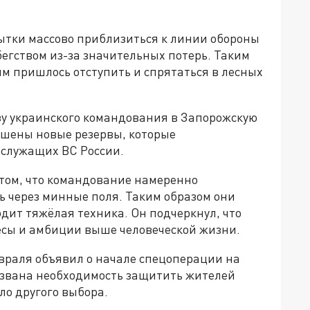
ытки массово приблизиться к линии обороны
бегством из-за значительных потерь. Таким
м пришлось отступить и спрятаться в лесных
зу украинского командования в Запорожскую
ошены новые резервы, которые
служащих ВС России.
 том, что командование намеренно
ь через минные поля. Таким образом они
одит тяжёлая техника. Он подчеркнул, что
есы и амбиции выше человеческой жизни.
враля объявил о начале спецоперации на
вызвана необходимость защитить жителей
ыло другого выбора.