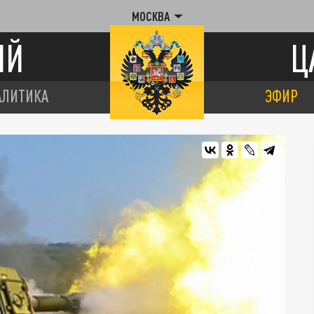
МОСКВА
ИЙ
Ц
АЛИТИКА
ЭФИР