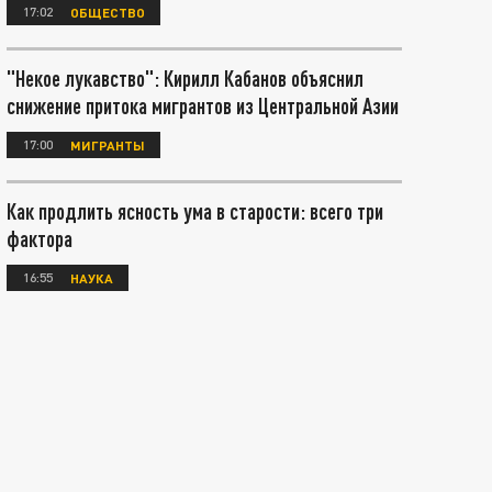
17:02
ОБЩЕСТВО
"Некое лукавство": Кирилл Кабанов объяснил
снижение притока мигрантов из Центральной Азии
17:00
МИГРАНТЫ
Как продлить ясность ума в старости: всего три
фактора
16:55
НАУКА