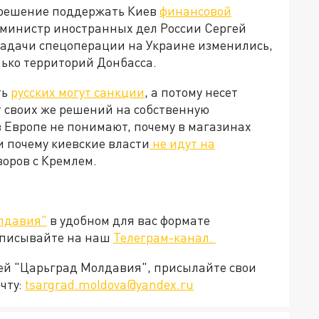
 решение поддержать Киев
финансовой
м, министр иностранных дел России Сергей
 задачи спецоперации на Украине изменились,
лько территорий Донбасса.
ть
русских могут санкции
, а потому несет
т своих же решений на собственную
 Европе не понимают, почему в магазинах
и почему киевские власти
не идут на
говоров с Кремлем.
лдавия"
в удобном для вас формате
дписывайте на наш
Телеграм-канал.
ией "Царьград Молдавия", присылайте свои
чту:
tsargrad.moldova@yandex.ru