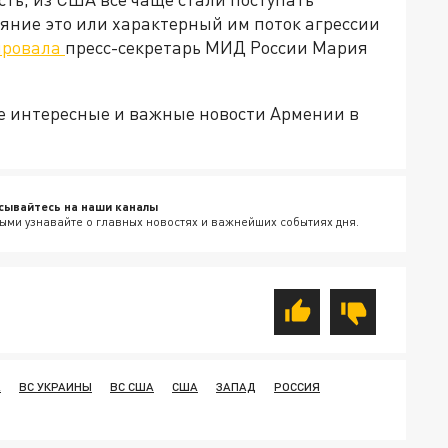
аяние это или характерный им поток агрессии
ировала
пресс-секретарь МИД России Мария
е интересные и важные новости Армении в
сывайтесь на наши каналы
ыми узнавайте о главных новостях и важнейших событиях дня.
А
ВС УКРАИНЫ
ВС США
США
ЗАПАД
РОССИЯ