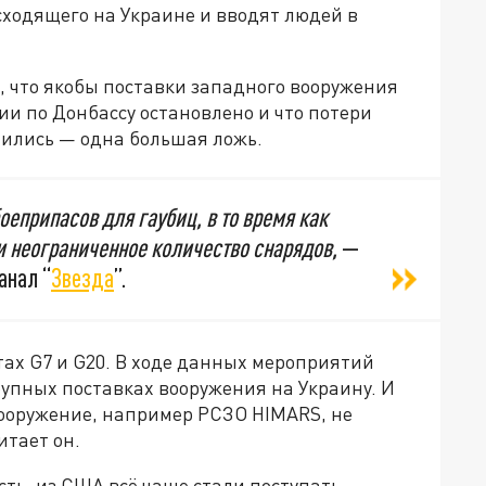
ходящего на Украине и вводят людей в
м, что якобы поставки западного вооружения
ии по Донбассу остановлено и что потери
шились
— одна большая ложь.
оеприпасов для гаубиц, в то время как
и неограниченное количество снарядов,
—
анал “
Звезда
”.
ах G7 и G20. В ходе данных мероприятий
рупных поставках вооружения на Украину. И
ооружение, например РСЗО HIMARS, не
итает он.
ть, из США всё чаще стали поступать