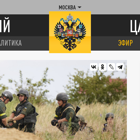
МОСКВА
ИЙ
Ц
АЛИТИКА
ЭФИР