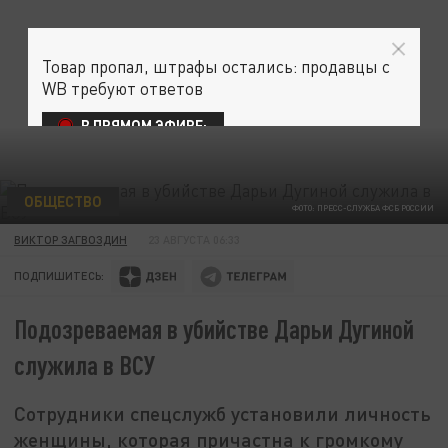
Товар пропал, штрафы остались: продавцы с
WB требуют ответов
В ПРЯМОМ ЭФИРЕ:
ОБЩЕСТВО
ФОТО: ПРЕСС-СЛУЖБА ФСБ РОССИИ
ВИКТОР ЗАГВОЗДИН
23 АВГУСТА 06:33
ПОДПИШИТЕСЬ:
Подозреваемая в убийстве Дарьи Дугиной
служила в ВСУ
Сотрудники спецслужб установили личность
женщины, которая причастна к громкому