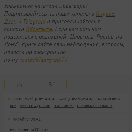
Уважаемые читатели Царьграда!
Подписывайтесь на наши каналы в
Яндекс.
Дзен
и
Telegram
и присоединяйтесь в
соцсети
ВКонтакте
. Если вам есть чем
поделиться с редакцией "Царьград-Ростов-на-
Дону", присылайте свои наблюдения, вопросы,
новости на электронную
почту
rostov@Tsargrad.ТV
.
ТЕГИ:
УБИЙЦА ДУГИНОЙ
ГРАЖДАНКА УКРАИНЫ
НАТАЛЬЯ ВОВК
ВСУ
ВМЕСТЕ С ДОЧКОЙ
В ЭСТОНИЮ
ПСКОВСКАЯ ОБЛАСТЬ
ЧИТАЙТЕ ТАКЖЕ:
Технофашисты XXI века