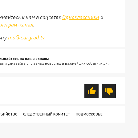
няйтесь к нам в соцсетях
Одноклассники
и
елеграм-канал
.
очту
mo@tsargrad.tv
сывайтесь на наши каналы
ыми узнавайте о главных новостях и важнейших событиях дня.
УБИЙСТВО
СЛЕДСТВЕННЫЙ КОМИТЕТ
ПОДМОСКОВЬЕ