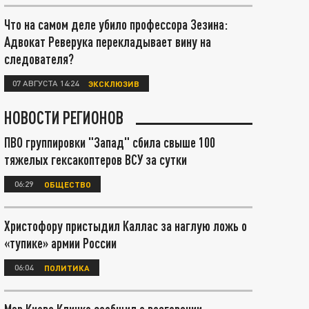
Что на самом деле убило профессора Зезина:
Адвокат Реверука перекладывает вину на
следователя?
07 АВГУСТА 14:24
ЭКСКЛЮЗИВ
НОВОСТИ РЕГИОНОВ
ПВО группировки "Запад" сбила свыше 100
тяжелых гексакоптеров ВСУ за сутки
06:29
ОБЩЕСТВО
Христофору пристыдил Каллас за наглую ложь о
«тупике» армии России
06:04
ПОЛИТИКА