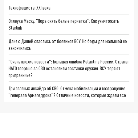
Технофашисты XXI века
Оплеуха Маску. "Пора снять белые перчатки": Как уничтожить
Starlink
Даня с Дашей спаслись от боевиков ВСУ. Но беды для малышей не
закончились
"Очень плохие новости": Большая ошибка Palantir в России. Страны
НАТО впервые за СВО остановили поставки оружия. ВСУ теряют
приграничье?
Три главных инсайда об СВО. Отмена мобилизации и возвращение
"генерала Армагеддона"? Отличные новости, которые ждали все