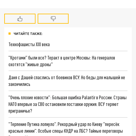
ЧИТАЙТЕ ТАКЖЕ:
Технофашисты XXI века
"Кротами" были все? Теракт в центре Москвы: На генералов
охотятся "живые дроны"
Даня с Дашей спаслись от боевиков ВСУ. Но беды для малышей не
закончились
"Очень плохие новости": Большая ошибка Palantir в России. Страны
НАТО впервые за СВО остановили поставки оружия. ВСУ теряют
приграничье?
"Терпение Путина лопнуло". Рекордный удар по Киеву "пересёк
красные линии". Особые спецы КНДР на ЛБС? Тайные переговоры