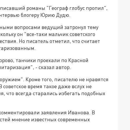
аписавший романы "Географ глобус пропил",
интервью блогеру Юрию Дудю.
нными вопросами ведущий затронул тему
кольку он "все-таки мальчик советского
ствия. Но писатель отметил, что считает
таризованным.
орово, танчики проехали по Красной
итаризация", - сказал автор.
 оружием". Кроме того, писателю не нравятся
 советское время такое даже вслух не
я, что всегда старались избегать подобных
комментировали заявления Иванова. В
остей мнение известных современных