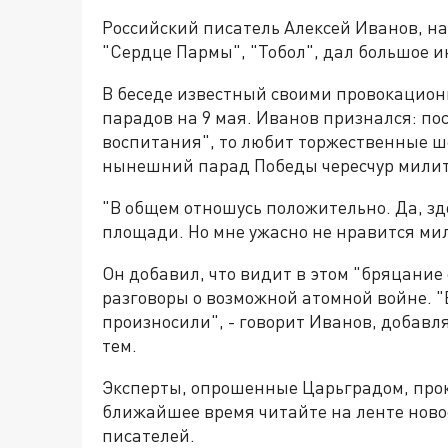
Российский писатель Алексей Иванов, н
"Сердце Пармы", "Тобол", дал большое 
В беседе известный своими провокацио
парадов на 9 мая. Иванов признался: пос
воспитания", то любит торжественные ше
нынешний парад Победы чересчур мили
"В общем отношусь положительно. Да, зд
площади. Но мне ужасно не нравится мил
Он добавил, что видит в этом "бряцание
разговоры о возможной атомной войне. "В
произносили", - говорит Иванов, добавля
тем.
Эксперты, опрошенные Царьградом, про
ближайшее время читайте на ленте нов
писателей.