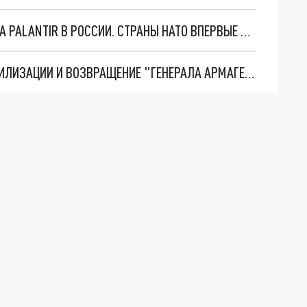
"ОЧЕНЬ ПЛОХИЕ НОВОСТИ": БОЛЬШАЯ ОШИБКА PALANTIR В РОССИИ. СТРАНЫ НАТО ВПЕРВЫЕ ЗА СВО ОСТАНОВИЛИ ПОСТАВКИ ОРУЖИЯ. ВСУ ТЕРЯЮТ ПРИГРАНИЧЬЕ?
ТРИ ГЛАВНЫХ ИНСАЙДА ОБ СВО. ОТМЕНА МОБИЛИЗАЦИИ И ВОЗВРАЩЕНИЕ "ГЕНЕРАЛА АРМАГЕДДОНА"? ОТЛИЧНЫЕ НОВОСТИ, КОТОРЫЕ ЖДАЛИ ВСЕ