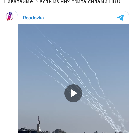
Гиватаиме. Часть из них сбита силами ПВО.