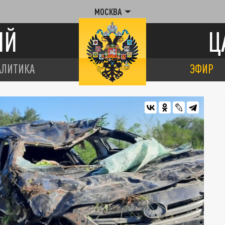
МОСКВА
ИЙ
Ц
АЛИТИКА
ЭФИР