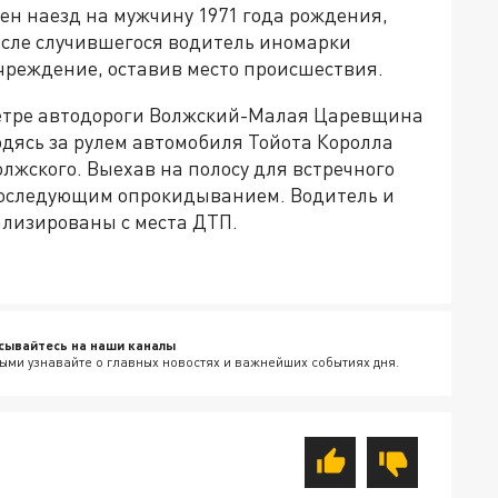
ен наезд на мужчину 1971 года рождения,
осле случившегося водитель иномарки
чреждение, оставив место происшествия.
ометре автодороги Волжский-Малая Царевщина
одясь за рулем автомобиля Тойота Королла
олжского. Выехав на полосу для встречного
 последующим опрокидыванием. Водитель и
ализированы с места ДТП.
сывайтесь на наши каналы
ыми узнавайте о главных новостях и важнейших событиях дня.