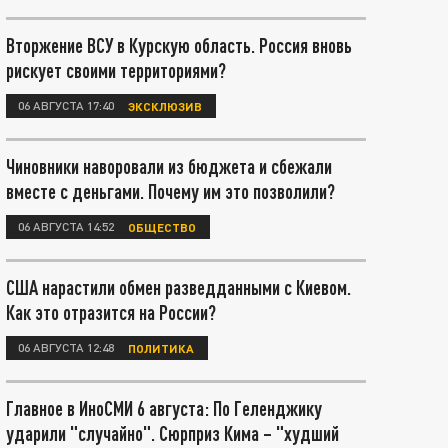
Вторжение ВСУ в Курскую область. Россия вновь
рискует своими территориями?
06 АВГУСТА 17:40
ЭКСКЛЮЗИВ
Чиновники наворовали из бюджета и сбежали
вместе с деньгами. Почему им это позволили?
06 АВГУСТА 14:52
ОБЩЕСТВО
США нарастили обмен разведданными с Киевом.
Как это отразится на России?
06 АВГУСТА 12:48
ПОЛИТИКА
Главное в ИноСМИ 6 августа: По Геленджику
ударили "случайно". Сюрприз Кима – "худший