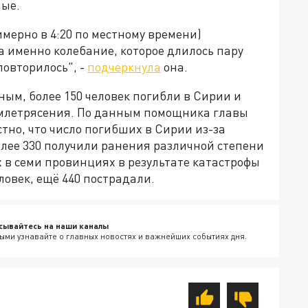
ные.
имерно в 4:20 по местному времени)
а именно колебание, которое длилось пару
повторилось", -
подчеркнула
она.
ым, более 150 человек погибли в Сирии и
емлетрясения. По данным помощника главы
тно, что число погибших в Сирии из-за
Более 330 получили ранения различной степени
 в семи провинциях в результате катастрофы
ловек, ещё 440 пострадали.
сывайтесь на наши каналы
ыми узнавайте о главных новостях и важнейших событиях дня.