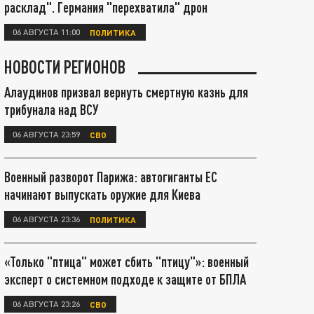
расклад". Германия "перехватила" дрон
06 АВГУСТА 11:00
ПОЛИТИКА
НОВОСТИ РЕГИОНОВ
Алаудинов призвал вернуть смертную казнь для
трибунала над ВСУ
06 АВГУСТА 23:59
СВО
Военный разворот Парижа: автогиганты ЕС
начинают выпускать оружие для Киева
06 АВГУСТА 23:36
ПОЛИТИКА
«Только "птица" может сбить "птицу"»: военный
эксперт о системном подходе к защите от БПЛА
06 АВГУСТА 23:26
СВО