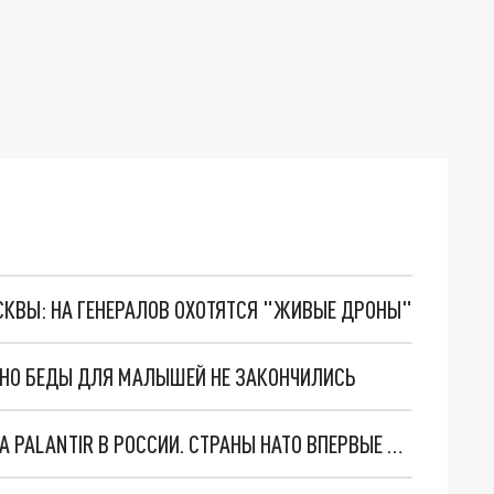
ОСКВЫ: НА ГЕНЕРАЛОВ ОХОТЯТСЯ "ЖИВЫЕ ДРОНЫ"
. НО БЕДЫ ДЛЯ МАЛЫШЕЙ НЕ ЗАКОНЧИЛИСЬ
"ОЧЕНЬ ПЛОХИЕ НОВОСТИ": БОЛЬШАЯ ОШИБКА PALANTIR В РОССИИ. СТРАНЫ НАТО ВПЕРВЫЕ ЗА СВО ОСТАНОВИЛИ ПОСТАВКИ ОРУЖИЯ. ВСУ ТЕРЯЮТ ПРИГРАНИЧЬЕ?