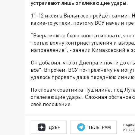
устраивают лишь отвлекающие удары.
11-12 июля в Вильнюсе пройдёт саммит 
какие-то успехи, поэтому ВСУ начали тр
"Вчера можно было констатировать, что
третью волну контрнаступления и выбрал
направление", - заявил Кимаковский в эф
Он добавил, что от Днепра и почти до с
всё". Впрочем, ВСУ по-прежнему не могут
удалось прорвать даже переднюю линию
По словам советника Пушилина, под Лу
отвлекающие удары. Сложная обстановка
своё положение.
Подпи
ДЗЕН
ТЕЛЕГРАМ
и перв