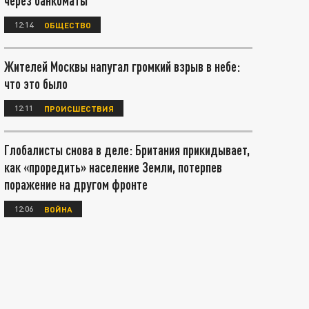
через банкоматы
12:14
ОБЩЕСТВО
Жителей Москвы напугал громкий взрыв в небе:
что это было
12:11
ПРОИСШЕСТВИЯ
Глобалисты снова в деле: Британия прикидывает,
как «проредить» население Земли, потерпев
поражение на другом фронте
12:06
ВОЙНА