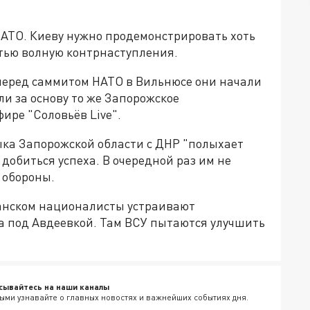
НАТО. Киеву нужно продемонстрировать хоть
етью волную контрнаступления.
 перед саммитом НАТО в Вильнюсе они начали
и за основу то же Запорожское
ире "Соловьёв Live".
тыка Запорожской области с ДНР "полыхает
 добиться успеха. В очередной раз им не
 обороны.
ганском националисты устраивают
 под Авдеевкой. Там ВСУ пытаются улучшить
сывайтесь на наши каналы
ыми узнавайте о главных новостях и важнейших событиях дня.