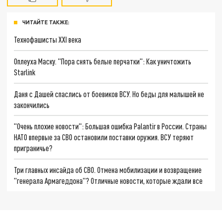
ЧИТАЙТЕ ТАКЖЕ:
Технофашисты XXI века
Оплеуха Маску. "Пора снять белые перчатки": Как уничтожить
Starlink
Даня с Дашей спаслись от боевиков ВСУ. Но беды для малышей не
закончились
"Очень плохие новости": Большая ошибка Palantir в России. Страны
НАТО впервые за СВО остановили поставки оружия. ВСУ теряют
приграничье?
Три главных инсайда об СВО. Отмена мобилизации и возвращение
"генерала Армагеддона"? Отличные новости, которые ждали все