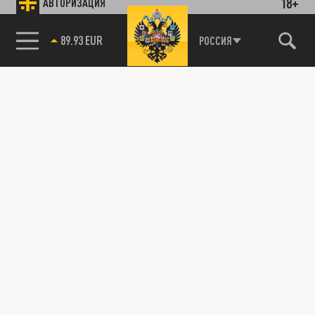
18+
АВТОРИЗАЦИЯ
89.93 EUR
РОССИЯ
115093, г. Москва, переулок Партийный,
д.1, к.57, стр.3, эт.1, пом.I, ком.45
Тел.:
+7 (495) 374-77-73
info@tsargrad.tv