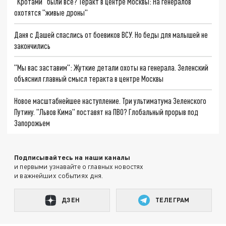
"Кротами" были все? Теракт в центре Москвы: На генералов
охотятся "живые дроны"
Даня с Дашей спаслись от боевиков ВСУ. Но беды для малышей не
закончились
"Мы вас заставим": Жуткие детали охоты на генерала. Зеленский
объяснил главный смысл теракта в центре Москвы
Новое масштабнейшее наступление. Три ультиматума Зеленского
Путину. "Львов Кима" поставят на ПВО? Глобальный прорыв под
Запорожьем
Подписывайтесь на наши каналы
и первыми узнавайте о главных новостях
и важнейших событиях дня.
ДЗЕН
ТЕЛЕГРАМ