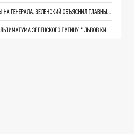
"МЫ ВАС ЗАСТАВИМ": ЖУТКИЕ ДЕТАЛИ ОХОТЫ НА ГЕНЕРАЛА. ЗЕЛЕНСКИЙ ОБЪЯСНИЛ ГЛАВНЫЙ СМЫСЛ ТЕРАКТА В ЦЕНТРЕ МОСКВЫ
НОВОЕ МАСШТАБНЕЙШЕЕ НАСТУПЛЕНИЕ. ТРИ УЛЬТИМАТУМА ЗЕЛЕНСКОГО ПУТИНУ. "ЛЬВОВ КИМА" ПОСТАВЯТ НА ПВО? ГЛОБАЛЬНЫЙ ПРОРЫВ ПОД ЗАПОРОЖЬЕМ