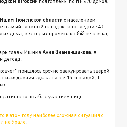
водком в России
подтоплены почти 470 домов,
.
 Ишим Тюменской области
с населением
тся самый сложный паводок за последние 40
илых дома, в которых проживают 843 человека,
тарь главы Ишима
Анна Знаменщикова
, в
н детсад.
ковчег" пришлось срочно эвакуировать зверей
от наводнения здесь спасли 15 лошадей, 1
ых.
еративного штаба с участием вице-
то в этом году наиболее сложная ситуация с
и на Урале
.