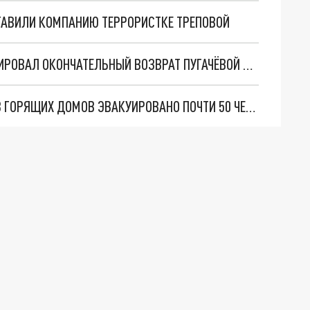
ТАВИЛИ КОМПАНИЮ ТЕРРОРИСТКЕ ТРЕПОВОЙ
КЛИМАТ, ДЕТИ И ТОСКА: ШАХНАЗАРОВ АНОНСИРОВАЛ ОКОНЧАТЕЛЬНЫЙ ВОЗВРАТ ПУГАЧЁВОЙ В РОССИЮ
В ПЕТРОПАВЛОВСКЕ ОБЪЯВЛЕН РЕЖИМ ЧС: ИЗ ГОРЯЩИХ ДОМОВ ЭВАКУИРОВАНО ПОЧТИ 50 ЧЕЛОВЕК