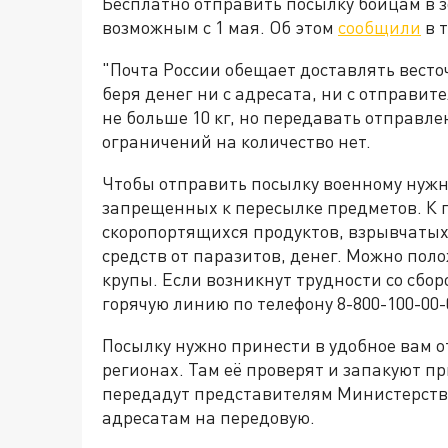
Бесплатно отправить посылку бойцам в 
возможным с 1 мая. Об этом
сообщили
в 
"Почта России обещает доставлять весточк
беря денег ни с адресата, ни с отправи
не больше 10 кг, но передавать отправл
ограничений на количество нет.
Чтобы отправить посылку военному нужн
запрещенных к пересылке предметов. К п
скоропортящихся продуктов, взрывчатых
средств от паразитов, денег. Можно поло
крупы. Если возникнут трудности со сбо
горячую линию по телефону 8-800-100-00-
Посылку нужно принести в удобное вам о
регионах. Там её проверят и запакуют при
передадут представителям Министерства
адресатам на передовую.