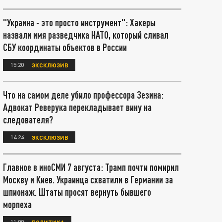
"Украина - это просто инструмент": Хакеры
назвали имя разведчика НАТО, который сливал
СБУ координаты объектов в России
15:20
ЭКСКЛЮЗИВ
Что на самом деле убило профессора Зезина:
Адвокат Реверука перекладывает вину на
следователя?
14:24
ЭКСКЛЮЗИВ
Главное в иноСМИ 7 августа: Трамп почти помирил
Москву и Киев. Украинца схватили в Германии за
шпионаж. Штаты просят вернуть бывшего
морпеха
11:00
ПОЛИТИКА