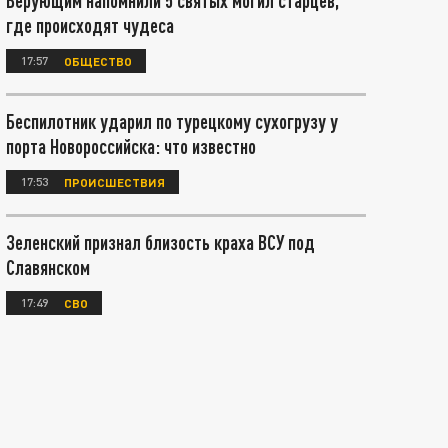
Верующим напомнили 5 святых могил старцев,
где происходят чудеса
17:57
ОБЩЕСТВО
Беспилотник ударил по турецкому сухогрузу у
порта Новороссийска: что известно
17:53
ПРОИСШЕСТВИЯ
Зеленский признал близость краха ВСУ под
Славянском
17:49
СВО