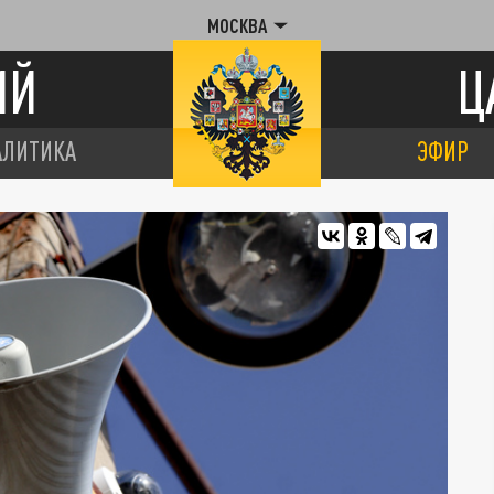
МОСКВА
ИЙ
Ц
АЛИТИКА
ЭФИР