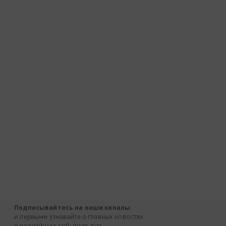
Подписывайтесь на наши каналы
и первыми узнавайте о главных новостях
и важнейших событиях дня.