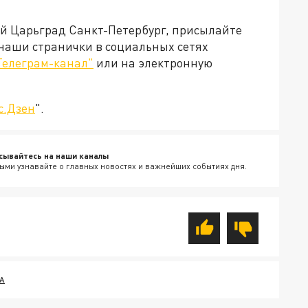
ей Царьград Санкт-Петербург, присылайте
 наши странички в социальных сетях
Телеграм-канал"
или на электронную
с.Дзен
".
сывайтесь на наши каналы
ыми узнавайте о главных новостях и важнейших событиях дня.
А