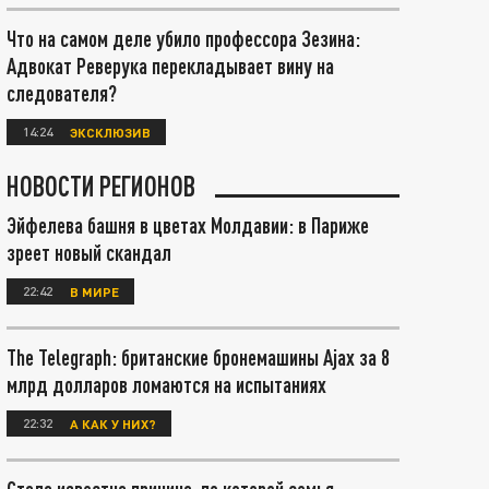
Что на самом деле убило профессора Зезина:
Адвокат Реверука перекладывает вину на
следователя?
14:24
ЭКСКЛЮЗИВ
НОВОСТИ РЕГИОНОВ
Эйфелева башня в цветах Молдавии: в Париже
зреет новый скандал
22:42
В МИРЕ
The Telegraph: британские бронемашины Ajax за 8
млрд долларов ломаются на испытаниях
22:32
А КАК У НИХ?