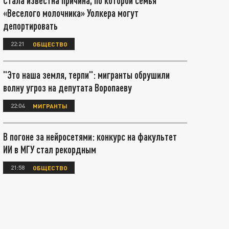
Стала известна причина, по которой семья
«Веселого молочника» Уолкера могут
депортировать
22:21
ОБЩЕСТВО
"Это наша земля, терпи": мигранты обрушили
волну угроз на депутата Воропаеву
22:04
МИГРАНТЫ
В погоне за нейросетями: конкурс на факультет
ИИ в МГУ стал рекордным
21:58
ОБЩЕСТВО