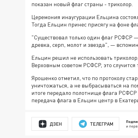
показан новый флаг страны - триколор.
Церемония инаугурации Ельцина состоялас
Тогда Ельцин принес присягу на фоне фл
"Существовал только один флаг РСФСР — 
древка, серп, молот и звезда", — вспоми
Ельцин решил не использовать триколор,
Верховным советом РСФСР, это случится т
Ярошенко отметил, что по протоколу ста
уничтожаться, а не выбрасываться на по
итоге передало полотнище флага РСФСР 
передача флага в Ельцин центр в Екатер
Подпи
ДЗЕН
ТЕЛЕГРАМ
и перв