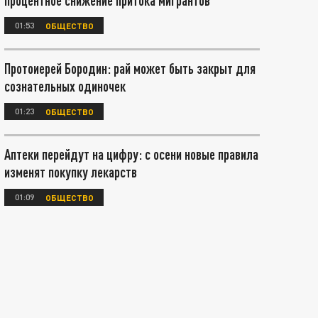
процентное снижение притока мигрантов
01:53
ОБЩЕСТВО
Протоиерей Бородин: рай может быть закрыт для
сознательных одиночек
01:23
ОБЩЕСТВО
Аптеки перейдут на цифру: с осени новые правила
изменят покупку лекарств
01:09
ОБЩЕСТВО