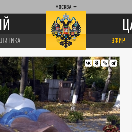
МОСКВА
ИЙ
Ц
АЛИТИКА
ЭФИР