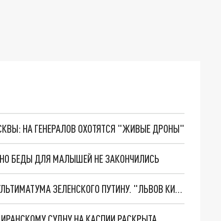
ОСКВЫ: НА ГЕНЕРАЛОВ ОХОТЯТСЯ "ЖИВЫЕ ДРОНЫ"
. НО БЕДЫ ДЛЯ МАЛЫШЕЙ НЕ ЗАКОНЧИЛИСЬ
НОВОЕ МАСШТАБНЕЙШЕЕ НАСТУПЛЕНИЕ. ТРИ УЛЬТИМАТУМА ЗЕЛЕНСКОГО ПУТИНУ. "ЛЬВОВ КИМА" ПОСТАВЯТ НА ПВО? ГЛОБАЛЬНЫЙ ПРОРЫВ ПОД ЗАПОРОЖЬЕМ
О ИРАНСКОМУ СУДНУ НА КАСПИИ РАСКРЫТА