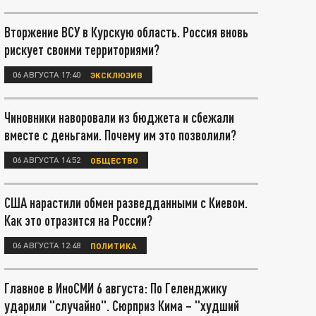
Вторжение ВСУ в Курскую область. Россия вновь
рискует своими территориями?
06 АВГУСТА 17:40
ЭКСКЛЮЗИВ
Чиновники наворовали из бюджета и сбежали
вместе с деньгами. Почему им это позволили?
06 АВГУСТА 14:52
ОБЩЕСТВО
США нарастили обмен разведданными с Киевом.
Как это отразится на России?
06 АВГУСТА 12:48
ПОЛИТИКА
Главное в ИноСМИ 6 августа: По Геленджику
ударили "случайно". Сюрприз Кима – "худший