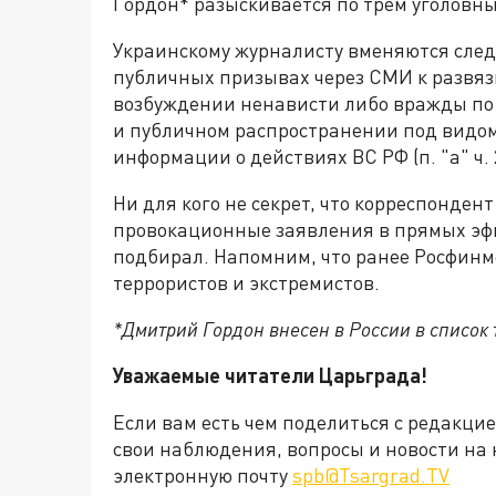
Гордон* разыскивается по трём уголовны
Украинскому журналисту вменяются след
публичных призывах через СМИ к развязыв
возбуждении ненависти либо вражды по пр
и публичном распространении под видо
информации о действиях ВС РФ (п. "а" ч. 2 
Ни для кого не секрет, что корреспондент
провокационные заявления в прямых эфи
подбирал. Напомним, что ранее Росфинм
террористов и экстремистов.
*Дмитрий Гордон внесен в России в список т
Уважаемые читатели Царьграда!
Если вам есть чем поделиться с редакци
свои наблюдения, вопросы и новости на 
электронную почту
spb@Tsargrad.TV