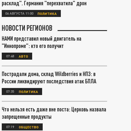
расклад". Германия "перехватила" дрон
06 АВГУСТА 11:00
ПОЛИТИКА
НОВОСТИ РЕГИОНОВ
НАМИ представил новый двигатель на
"Иннопроме": кто его получит
07:48
АВТО
Пострадали дома, склад Wildberries и НПЗ: в
России ликвидируют последствия атак БПЛА
07:35
ПОЛИТИКА
Что нельзя есть даже вне поста: Церковь назвала
запрещенные продукты
07:19
ОБЩЕСТВО