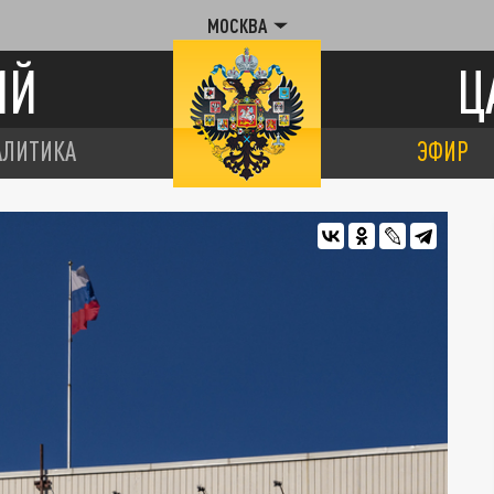
МОСКВА
ИЙ
Ц
АЛИТИКА
ЭФИР