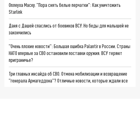
Оплеуха Маску. "Пора снять белые перчатки": Как уничтожить
Starlink
Даня с Дашей спаслись от боевиков ВСУ. Но беды для малышей не
закончились
"Очень плохие новости": Большая ошибка Palantir в России. Страны
НАТО впервые за СВО остановили поставки оружия. ВСУ теряют
приграничье?
Три главных инсайда об СВО. Отмена мобилизации и возвращение
"генерала Армагеддона"? Отличные новости, которые ждали все