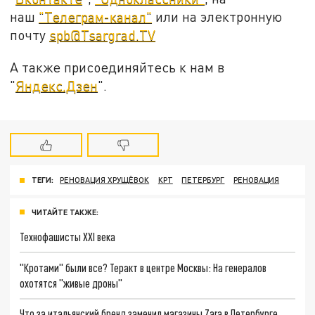
наш
"Телеграм-канал"
или на электронную
почту
spb@Tsargrad.TV
А также присоединяйтесь к нам в
"
Яндекс.Дзен
".
ТЕГИ:
РЕНОВАЦИЯ ХРУЩЁВОК
КРТ
ПЕТЕРБУРГ
РЕНОВАЦИЯ
ЧИТАЙТЕ ТАКЖЕ:
Технофашисты XXI века
"Кротами" были все? Теракт в центре Москвы: На генералов
охотятся "живые дроны"
Что за итальянский бренд заменил магазины Zara в Петербурге