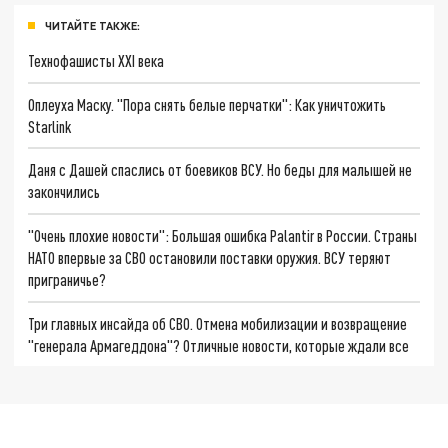
ЧИТАЙТЕ ТАКЖЕ:
Технофашисты XXI века
Оплеуха Маску. "Пора снять белые перчатки": Как уничтожить
Starlink
Даня с Дашей спаслись от боевиков ВСУ. Но беды для малышей не
закончились
"Очень плохие новости": Большая ошибка Palantir в России. Страны
НАТО впервые за СВО остановили поставки оружия. ВСУ теряют
приграничье?
Три главных инсайда об СВО. Отмена мобилизации и возвращение
"генерала Армагеддона"? Отличные новости, которые ждали все