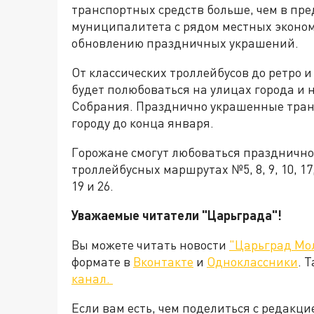
транспортных средств больше, чем в пр
муниципалитета с рядом местных эконом
обновлению праздничных украшений.
От классических троллейбусов до ретро 
будет полюбоваться на улицах города и
Собрания. Празднично украшенные тран
городу до конца января.
Горожане смогут любоваться праздничн
троллейбусных маршрутах №5, 8, 9, 10, 17,
19 и 26.
Уважаемые читатели "Царьграда"!
Вы можете читать новости
"Царьград Мо
формате в
Вконтакте
и
Одноклассники
. 
канал.
Если вам есть, чем поделиться с редакц