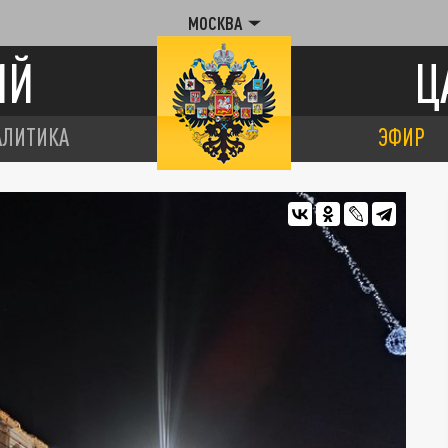
МОСКВА
ИЙ
Ц
АЛИТИКА
ЭФИР