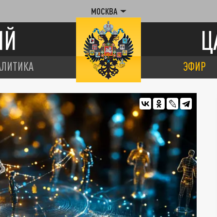
МОСКВА
ИЙ
Ц
АЛИТИКА
ЭФИР