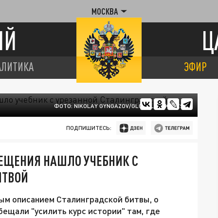
МОСКВА
ИЙ
Ц
АЛИТИКА
ЭФИР
ФОТО: NIKOLAY GYNGAZOV/GLOBALLOOKPRESS
ПОДПИШИТЕСЬ:
ВЕЩЕНИЯ НАШЛО УЧЕБНИК С
ИТВОЙ
ым описанием Сталинградской битвы, о
бещали "усилить курс истории" там, где