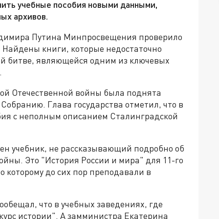
лнить учебные пособия новыми данными,
ных архивов.
адимира Путина Минпросвещения проверило
. Найдены книги, которые недостаточно
ой битве, являющейся одним из ключевых
.
кой Отечественной войны была поднята
Собранию. Глава государства отметил, что в
обия с неполным описанием Сталинградской
жен учебник, не рассказывающий подробно об
йны. Это "История России и мира" для 11-го
о которому до сих пор преподавали в
обещал, что в учебных заведениях, где
 курс истории". А замминистра Екатерина