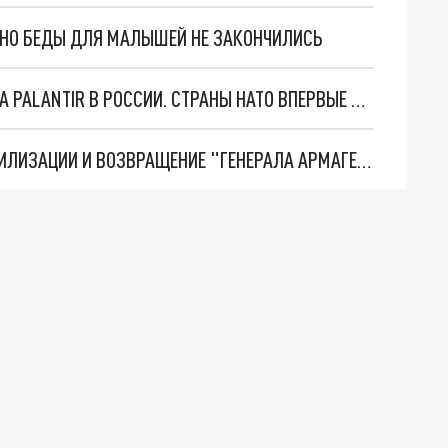
. НО БЕДЫ ДЛЯ МАЛЫШЕЙ НЕ ЗАКОНЧИЛИСЬ
"ОЧЕНЬ ПЛОХИЕ НОВОСТИ": БОЛЬШАЯ ОШИБКА PALANTIR В РОССИИ. СТРАНЫ НАТО ВПЕРВЫЕ ЗА СВО ОСТАНОВИЛИ ПОСТАВКИ ОРУЖИЯ. ВСУ ТЕРЯЮТ ПРИГРАНИЧЬЕ?
ТРИ ГЛАВНЫХ ИНСАЙДА ОБ СВО. ОТМЕНА МОБИЛИЗАЦИИ И ВОЗВРАЩЕНИЕ "ГЕНЕРАЛА АРМАГЕДДОНА"? ОТЛИЧНЫЕ НОВОСТИ, КОТОРЫЕ ЖДАЛИ ВСЕ