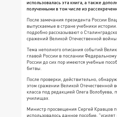
использовалась эта книга, а также допо
полученными в том числе из рассекречен
После замечания президента России Вл
выпускаемые в стране учебники истории
подробно рассказывают о Сталинградск
сражений Великой Отечественной войны
Тема неполного описания событий Вели
главой России в послании Федеральному 
России до сих пор имеются учебные пос
битвы.
После проверки, действительно, обнару
этом сражении Великой Отечественной во
класса под редакцией Олега Волобуева, п
училищах.
Министр просвещения Сергей Кравцов по
использовалось данное пособие, "усилят