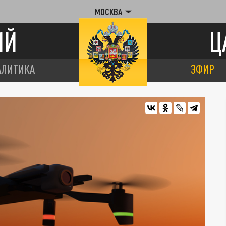
МОСКВА
ИЙ
Ц
АЛИТИКА
ЭФИР