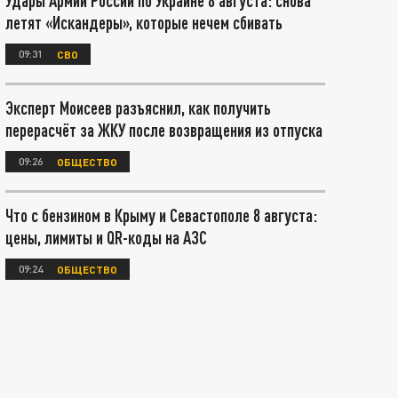
Удары Армии России по Украине 8 августа: снова
летят «Искандеры», которые нечем сбивать
09:31
СВО
Эксперт Моисеев разъяснил, как получить
перерасчёт за ЖКУ после возвращения из отпуска
09:26
ОБЩЕСТВО
Что с бензином в Крыму и Севастополе 8 августа:
цены, лимиты и QR-коды на АЗС
09:24
ОБЩЕСТВО