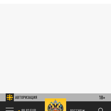
18+
АВТОРИЗАЦИЯ
89.93 EUR
РОССИЯ