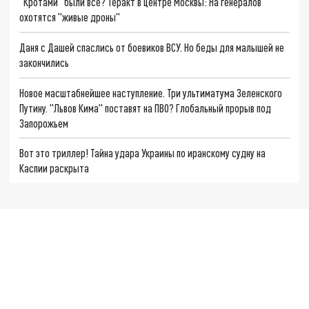
"Кротами" были все? Теракт в центре Москвы: На генералов
охотятся "живые дроны"
Даня с Дашей спаслись от боевиков ВСУ. Но беды для малышей не
закончились
Новое масштабнейшее наступление. Три ультиматума Зеленского
Путину. "Львов Кима" поставят на ПВО? Глобальный прорыв под
Запорожьем
Вот это триллер! Тайна удара Украины по иранскому судну на
Каспии раскрыта