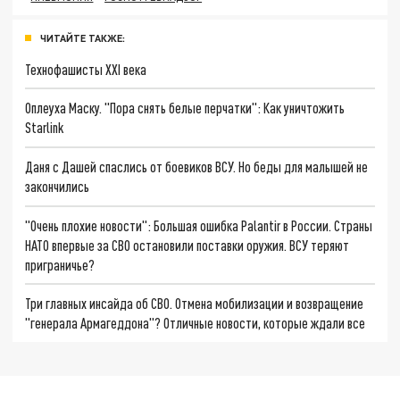
ЧИТАЙТЕ ТАКЖЕ:
Технофашисты XXI века
Оплеуха Маску. "Пора снять белые перчатки": Как уничтожить
Starlink
Даня с Дашей спаслись от боевиков ВСУ. Но беды для малышей не
закончились
"Очень плохие новости": Большая ошибка Palantir в России. Страны
НАТО впервые за СВО остановили поставки оружия. ВСУ теряют
приграничье?
Три главных инсайда об СВО. Отмена мобилизации и возвращение
"генерала Армагеддона"? Отличные новости, которые ждали все