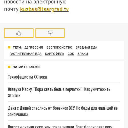
новости на электронную
почту
kuzbas@tsargrad.tv
ТЕГИ:
ДЕПРЕССИЯ
БЕСПОКОЙСТВО
ВРЕДНАЯ ЕДА
РАСТИТЕЛЬНАЯ ЕДА
КАРТОФЕЛЬ
СОК
ЗЛАКИ
ЧИТАЙТЕ ТАКЖЕ:
Технофашисты XXI века
Оплеуха Маску. "Пора снять белые перчатки": Как уничтожить
Starlink
Даня с Дашей спаслись от боевиков ВСУ. Но беды для малышей не
закончились
Новости сильно хуже, чем докладывали. Враг форсировал реку.