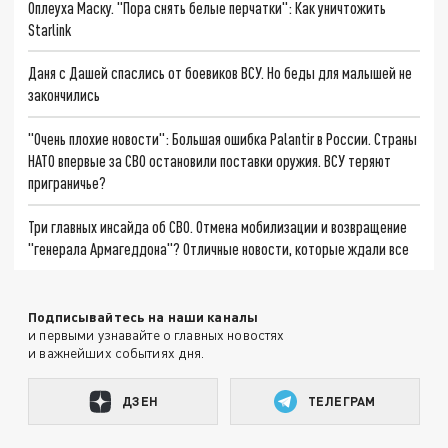
Оплеуха Маску. "Пора снять белые перчатки": Как уничтожить
Starlink
Даня с Дашей спаслись от боевиков ВСУ. Но беды для малышей не
закончились
"Очень плохие новости": Большая ошибка Palantir в России. Страны
НАТО впервые за СВО остановили поставки оружия. ВСУ теряют
приграничье?
Три главных инсайда об СВО. Отмена мобилизации и возвращение
"генерала Армагеддона"? Отличные новости, которые ждали все
Подписывайтесь на наши каналы
и первыми узнавайте о главных новостях
и важнейших событиях дня.
ДЗЕН
ТЕЛЕГРАМ