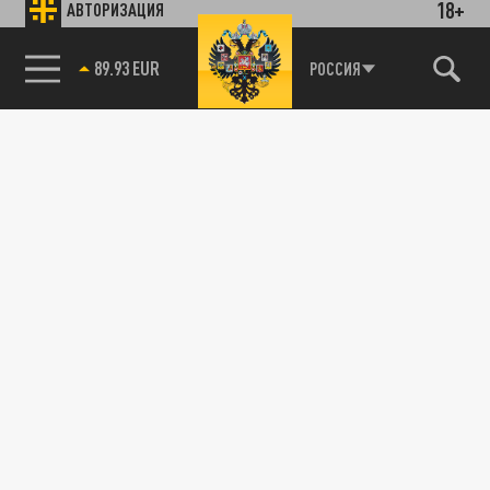
18+
АВТОРИЗАЦИЯ
89.93 EUR
РОССИЯ
115093, г. Москва, переулок Партийный,
д.1, к.57, стр.3, эт.1, пом.I, ком.45
Тел.:
+7 (495) 374-77-73
info@tsargrad.tv