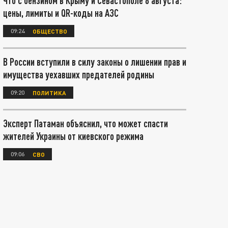
Что с бензином в Крыму и Севастополе 8 августа:
цены, лимиты и QR-коды на АЗС
09:24
ОБЩЕСТВО
В России вступили в силу законы о лишении прав и
имущества уехавших предателей родины
09:20
ПОЛИТИКА
Эксперт Патаман объяснил, что может спасти
жителей Украины от киевского режима
09:06
СВО