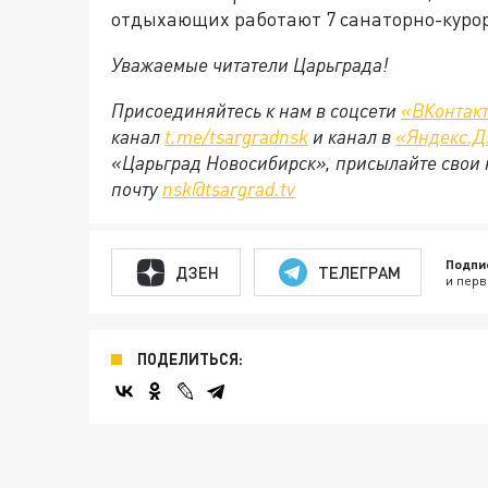
отдыхающих работают 7 санаторно-курор
Уважаемые читатели Царьграда!
Присоединяйтесь к нам в соцсети
«ВКонтак
канал
t.me/tsargradnsk
и канал в
«Яндекс.Д
«Царьград Новосибирск», присылайте свои 
почту
nsk@tsargrad.tv
Подпи
ДЗЕН
ТЕЛЕГРАМ
и перв
ПОДЕЛИТЬСЯ: