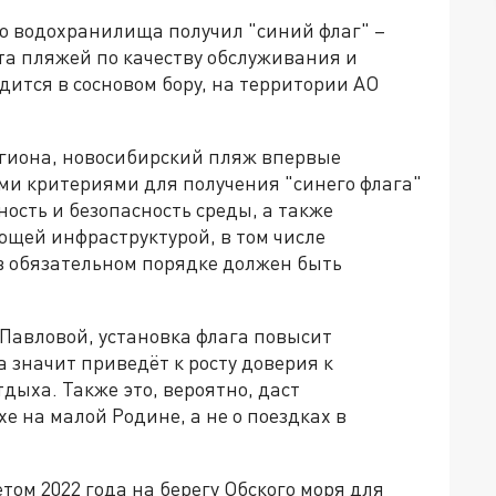
го водохранилища получил "синий флаг" –
та пляжей по качеству обслуживания и
дится в сосновом бору, на территории АО
гиона, новосибирский пляж впервые
ми критериями для получения "синего флага"
ность и безопасность среды, а также
ующей инфраструктурой, в том числе
 в обязательном порядке должен быть
Павловой, установка флага повысит
 значит приведёт к росту доверия к
тдыха. Также это, вероятно, даст
е на малой Родине, а не о поездках в
ом 2022 года на берегу Обского моря для