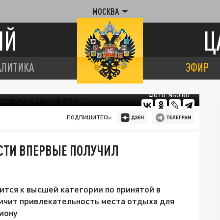
МОСКВА
ИЙ
Ц
АЛИТИКА
ЭФИР
ФОТО: NSO.RU
ПОДПИШИТЕСЬ:
СТИ ВПЕРВЫЕ ПОЛУЧИЛ
ится к высшей категории по принятой в
ичит привлекательность места отдыха для
гиону