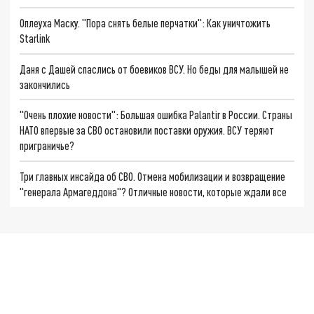
Оплеуха Маску. "Пора снять белые перчатки": Как уничтожить
Starlink
Даня с Дашей спаслись от боевиков ВСУ. Но беды для малышей не
закончились
"Очень плохие новости": Большая ошибка Palantir в России. Страны
НАТО впервые за СВО остановили поставки оружия. ВСУ теряют
приграничье?
Три главных инсайда об СВО. Отмена мобилизации и возвращение
"генерала Армагеддона"? Отличные новости, которые ждали все