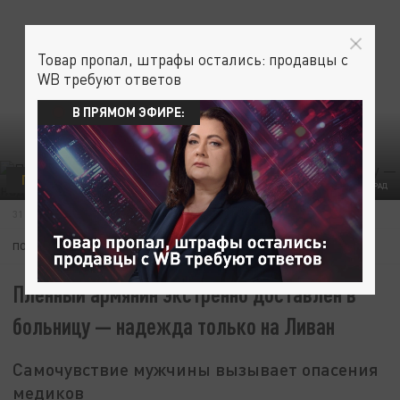
Товар пропал, штрафы остались: продавцы с
WB требуют ответов
В ПРЯМОМ ЭФИРЕ:
ПРОИСШЕСТВИЯ
ФОТО: ЦАРЬГРАД
31 ИЮЛЯ 02:26
ПОДПИШИТЕСЬ:
Пленный армянин экстренно доставлен в
больницу — надежда только на Ливан
Самочувствие мужчины вызывает опасения
медиков