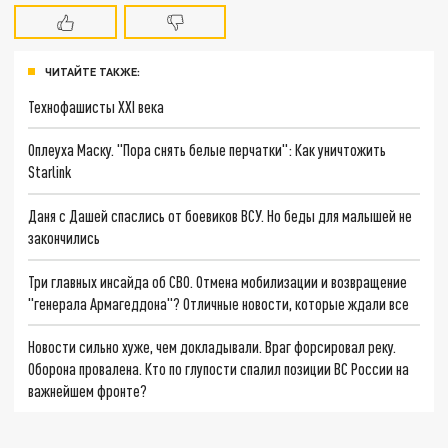
ЧИТАЙТЕ ТАКЖЕ:
Технофашисты XXI века
Оплеуха Маску. "Пора снять белые перчатки": Как уничтожить
Starlink
Даня с Дашей спаслись от боевиков ВСУ. Но беды для малышей не
закончились
Три главных инсайда об СВО. Отмена мобилизации и возвращение
"генерала Армагеддона"? Отличные новости, которые ждали все
Новости сильно хуже, чем докладывали. Враг форсировал реку.
Оборона провалена. Кто по глупости спалил позиции ВС России на
важнейшем фронте?