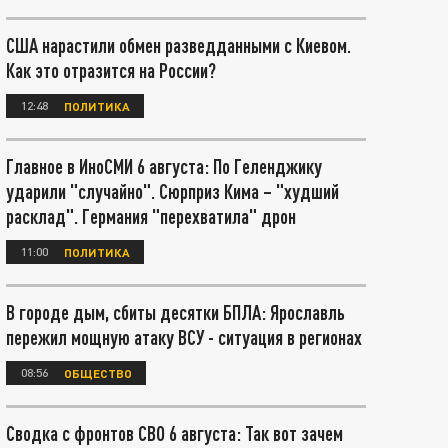
США нарастили обмен разведданными с Киевом.
Как это отразится на России?
12:48
ПОЛИТИКА
Главное в ИноСМИ 6 августа: По Геленджику
ударили "случайно". Сюрприз Кима – "худший
расклад". Германия "перехватила" дрон
11:00
ПОЛИТИКА
В городе дым, сбиты десятки БПЛА: Ярославль
пережил мощную атаку ВСУ - ситуация в регионах
08:56
ОБЩЕСТВО
Сводка с фронтов СВО 6 августа: Так вот зачем