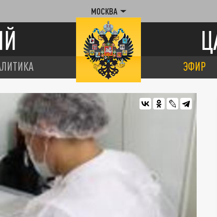
МОСКВА
ИЙ
Ц
АЛИТИКА
ЭФИР