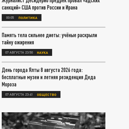
Журналист Десидерио предрёк провал «адских
санкций» США против России и Ирана
00:05
ПОЛИТИКА
Память тела сильнее диеты: учёные раскрыли
тайну ожирения
07 АВГУСТА 23:50
НАУКА
День города Ялты 8 августа 2026 года:
бесплатные музеи и летняя резиденция Деда
Мороза
07 АВГУСТА 23:41
ОБЩЕСТВО