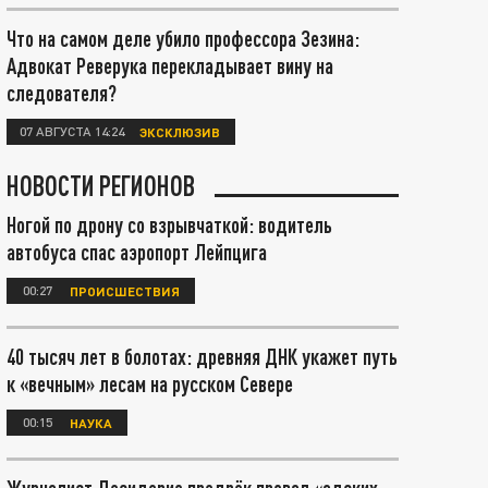
Что на самом деле убило профессора Зезина:
Адвокат Реверука перекладывает вину на
следователя?
07 АВГУСТА 14:24
ЭКСКЛЮЗИВ
НОВОСТИ РЕГИОНОВ
Ногой по дрону со взрывчаткой: водитель
автобуса спас аэропорт Лейпцига
00:27
ПРОИСШЕСТВИЯ
40 тысяч лет в болотах: древняя ДНК укажет путь
к «вечным» лесам на русском Севере
00:15
НАУКА