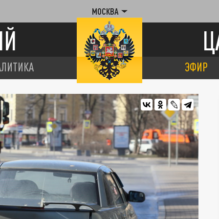
МОСКВА
ИЙ
Ц
АЛИТИКА
ЭФИР