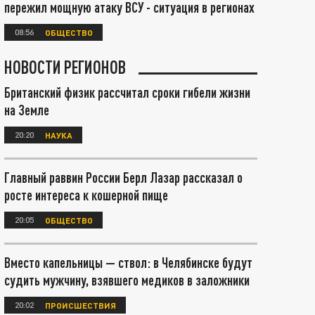
пережил мощную атаку ВСУ - ситуация в регионах
08:56
ОБЩЕСТВО
НОВОСТИ РЕГИОНОВ
Британский физик рассчитал сроки гибели жизни
на Земле
20:20
НАУКА
Главный раввин России Берл Лазар рассказал о
росте интереса к кошерной пище
20:05
ОБЩЕСТВО
Вместо капельницы — ствол: в Челябинске будут
судить мужчину, взявшего медиков в заложники
20:02
ПРОИСШЕСТВИЯ