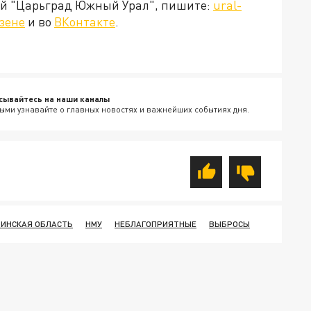
ией "Царьград Южный Урал", пишите:
ural-
зене
и во
ВКонтакте
.
сывайтесь на наши каналы
ыми узнавайте о главных новостях и важнейших событиях дня.
ИНСКАЯ ОБЛАСТЬ
НМУ
НЕБЛАГОПРИЯТНЫЕ
ВЫБРОСЫ