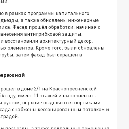
ами.
ано в рамках программы капитального
одъезды, а также обновлены инженерные
лика. Фасад прошёл обработки, начиная с
нанесения антигрибковой защиты.
и восстановили архитектурный декор,
ных элементов. Кроме того, были обновлены
трубы, затем фасад был окрашен в
бережной
прошёл в доме 2/1 на Краснопресненской
4 году, имеет 11 этажей и выполнен в г-
ы рустом, верхние выделяются портиками
асада снабжены кессонированным потолком и
страдой.
у и подъезды, а также подвальные помещения