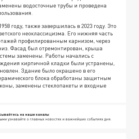
аменены водосточные трубы и проведена
пользования.
958 году, также завершилась в 2023 году. Это
ветского неоклассицизма. Его нижняя часть
 этажей профилированным карнизом, через
низ. Фасад был отремонтирован, крыша
стемы заменены. Работы начались с
еждения кирпичной кладки были устранены,
новлен. Здание было окрашено в его
 керамического блока обработаны защитным
коны, заменены стеклопакеты и входные
сывайтесь на наши каналы
ыми узнавайте о главных новостях и важнейших событиях дня.