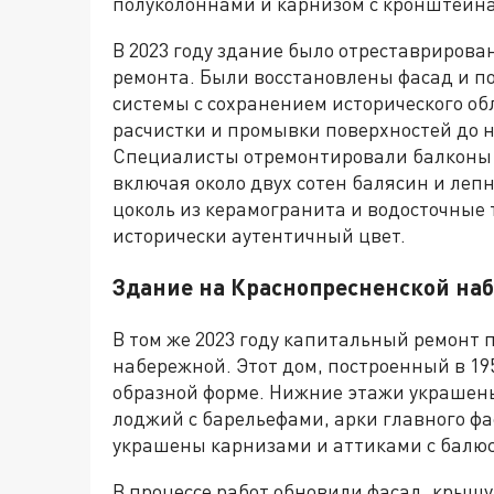
полуколоннами и карнизом с кронштейн
В 2023 году здание было отреставриров
ремонта. Были восстановлены фасад и п
системы с сохранением исторического об
расчистки и промывки поверхностей до 
Специалисты отремонтировали балконы 
включая около двух сотен балясин и леп
цоколь из керамогранита и водосточные 
исторически аутентичный цвет.
Здание на Краснопресненской на
В том же 2023 году капитальный ремонт 
набережной. Этот дом, построенный в 195
образной форме. Нижние этажи украшен
лоджий с барельефами, арки главного ф
украшены карнизами и аттиками с балю
В процессе работ обновили фасад, крыш