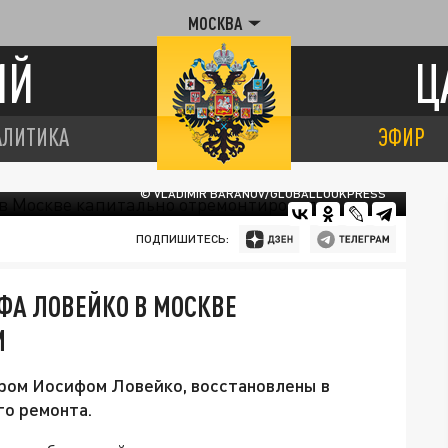
МОСКВА
ИЙ
Ц
АЛИТИКА
ЭФИР
© VLADIMIR BARANOV/GLOBALLOOKPRESS
ПОДПИШИТЕСЬ:
ФА ЛОВЕЙКО В МОСКВЕ
И
ром Иосифом Ловейко, восстановлены в
го ремонта.