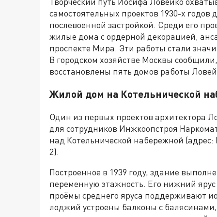
Творческий путь Иосифа Ловейко охват
самостоятельных проектов 1930-х годов
послевоенной застройкой. Среди его пр
жилые дома с ордерной декорацией, ан
проспекте Мира. Эти работы стали значи
В городском хозяйстве Москвы сообщили,
восстановлены пять домов работы Ловей
Жилой дом на Котельнической н
Один из первых проектов архитектора Ло
для сотрудников Инжкоопстроя Наркома
над Котельнической набережной (адрес: 
2).
Построенное в 1939 году, здание выполне
переменную этажность. Его нижний ярус
проёмы среднего яруса поддерживают ио
лоджий устроены балконы с балясинами,