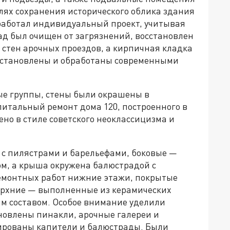
лях сохранения исторического облика здания
работал индивидуальный проект, учитывая
ад был очищен от загрязнений, восстановлен
 стен арочных проездов, а кирпичная кладка
сстановлены и обработаны современными
ые группы, стены были окрашены в
питальный ремонт дома 120, построенного в
ено в стиле советского неоклассицизма и
с пилястрами и барельефами, боковые —
м, а крыша окружена балюстрадой с
емонтных работ нижние этажи, покрытые
верхние — выполненные из керамических
м составом. Особое внимание уделили
ановлены пинакли, арочные галереи и
ированы капители и балюстрады. Были