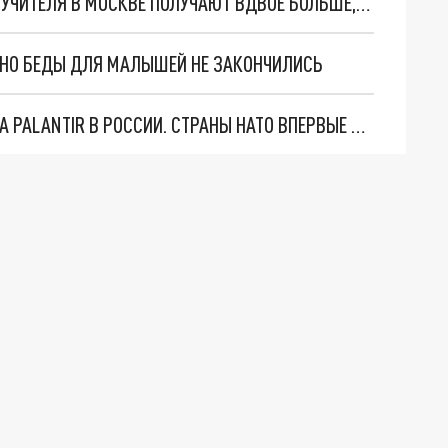
ЗАСЛУЖЕННЫЙ УЧИТЕЛЬ АКАДЕМИК ЯМБУРГ: УЧИТЕЛЯ В МОСКВЕ ПОЛУЧАЮТ ВДВОЕ БОЛЬШЕ, ЧЕМ В ПОДМОСКОВЬЕ
. НО БЕДЫ ДЛЯ МАЛЫШЕЙ НЕ ЗАКОНЧИЛИСЬ
"ОЧЕНЬ ПЛОХИЕ НОВОСТИ": БОЛЬШАЯ ОШИБКА PALANTIR В РОССИИ. СТРАНЫ НАТО ВПЕРВЫЕ ЗА СВО ОСТАНОВИЛИ ПОСТАВКИ ОРУЖИЯ. ВСУ ТЕРЯЮТ ПРИГРАНИЧЬЕ?