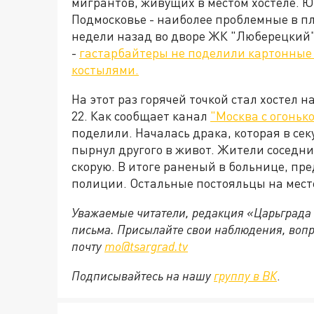
мигрантов, живущих в местом хостеле. Ю
Подмосковье - наиболее проблемные в п
недели назад во дворе ЖК "Люберецкий"
-
гастарбайтеры не поделили картонные к
костылями.
На этот раз горячей точкой стал хостел 
22. Как сообщает канал
"Москва с огоньк
поделили. Началась драка, которая в се
пырнул другого в живот. Жители соседн
скорую. В итоге раненый в больнице, п
полиции. Остальные постояльцы на месте
Уважаемые читатели, редакция «Царьграда
письма. Присылайте свои наблюдения, вопр
почту
mo@tsargrad.tv
Подписывайтесь на нашу
группу в ВК
.