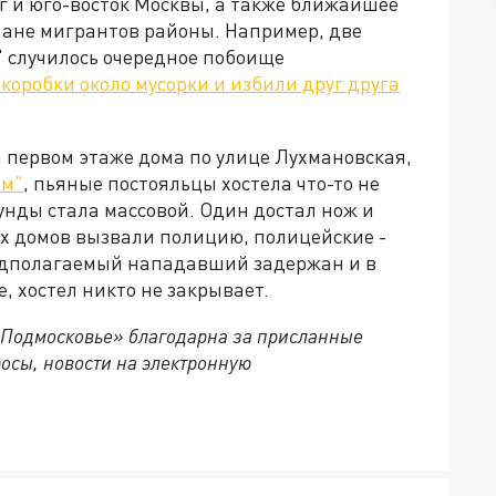
г и юго-восток Москвы, а также ближайшее
лане мигрантов районы. Например, две
 случилось очередное побоище
оробки около мусорки и избили друг друга
на первом этаже дома по улице Лухмановская,
ом"
, пьяные постояльцы хостела что-то не
кунды стала массовой. Один достал нож и
их домов вызвали полицию, полицейские -
редполагаемый нападавший задержан и в
, хостел никто не закрывает.
 Подмосковье» благодарна за присланные
осы, новости на электронную