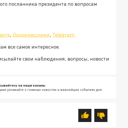
ого посланника президента по вопросам
акте
,
Одноклассники
,
Telegram
.
Там все самое интересное.
рисылайте свои наблюдения, вопросы, новости
v
сывайтесь на наши каналы
ыми узнавайте о главных новостях и важнейших событиях дня.