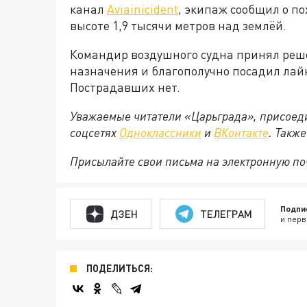
канал
Aviainicident
, экипаж сообщил о по
высоте 1,9 тысячи метров над землёй.
Командир воздушного судна принял реш
назначения и благополучно посадил лайн
Пострадавших нет.
Уважаемые читатели «Царьграда», присоеди
соцсетях
Одноклассники
и
ВКонтакте
. Такж
Присылайте свои письма на электронную п
Подпи
ДЗЕН
ТЕЛЕГРАМ
и перв
ПОДЕЛИТЬСЯ: