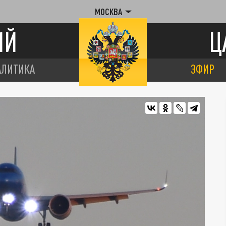
МОСКВА
ИЙ
Ц
АЛИТИКА
ЭФИР