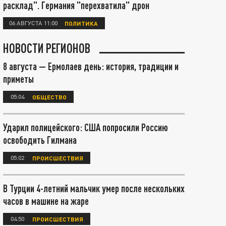
расклад". Германия "перехватила" дрон
06 АВГУСТА 11:00
ПОЛИТИКА
НОВОСТИ РЕГИОНОВ
8 августа — Ермолаев день: история, традиции и
приметы
05:04
ОБЩЕСТВО
Ударил полицейского: США попросили Россию
освободить Гилмана
05:02
ПРОИСШЕСТВИЯ
В Турции 4-летний мальчик умер после нескольких
часов в машине на жаре
04:50
ПРОИСШЕСТВИЯ