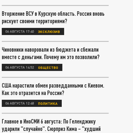
Вторжение ВСУ в Курскую область. Россия вновь
рискует своими территориями?
06 АВГУСТА 17:40
ЭКСКЛЮЗИВ
Чиновники наворовали из бюджета и сбежали
вместе с деньгами. Почему им это позволили?
06 АВГУСТА 14:52
ОБЩЕСТВО
США нарастили обмен разведданными с Киевом.
Как это отразится на России?
06 АВГУСТА 12:48
ПОЛИТИКА
Главное в ИноСМИ 6 августа: По Геленджику
ударили "случайно". Сюрприз Кима – "худший