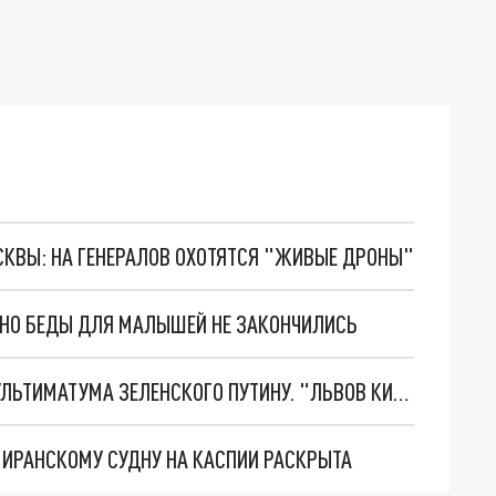
ОСКВЫ: НА ГЕНЕРАЛОВ ОХОТЯТСЯ "ЖИВЫЕ ДРОНЫ"
. НО БЕДЫ ДЛЯ МАЛЫШЕЙ НЕ ЗАКОНЧИЛИСЬ
НОВОЕ МАСШТАБНЕЙШЕЕ НАСТУПЛЕНИЕ. ТРИ УЛЬТИМАТУМА ЗЕЛЕНСКОГО ПУТИНУ. "ЛЬВОВ КИМА" ПОСТАВЯТ НА ПВО? ГЛОБАЛЬНЫЙ ПРОРЫВ ПОД ЗАПОРОЖЬЕМ
О ИРАНСКОМУ СУДНУ НА КАСПИИ РАСКРЫТА