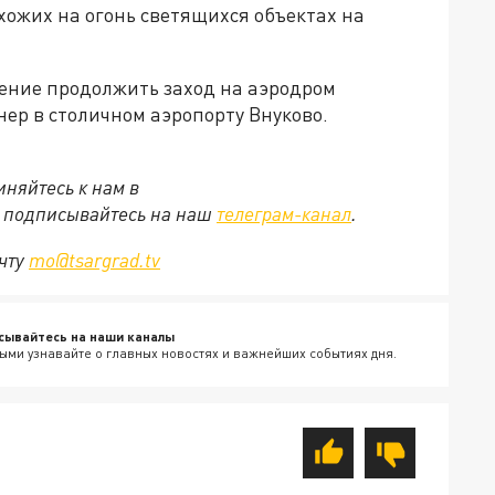
хожих на огонь светящихся объектах на
ение продолжить заход на аэродром
ер в столичном аэропорту Внуково.
няйтесь к нам в
е подписывайтесь на наш
телеграм-канал
.
очту
mo@tsargrad.tv
сывайтесь на наши каналы
ыми узнавайте о главных новостях и важнейших событиях дня.